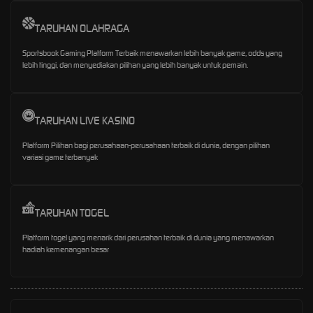
TARUHAN OLAHRAGA
Sportsbook Gaming Platform Terbaik menawarkan lebih banyak game, odds yang
lebih tinggi, dan menyediakan pilihan yang lebih banyak untuk pemain.
TARUHAN LIVE KASINO
Platform Pilihan bagi perusahaan-perusahaan terbaik di dunia, dengan pilihan
variasi game terbanyak
TARUHAN TOGEL
Platform togel yang menarik dari perusahan terbaik di dunia yang menawarkan
hadiah kemenangan besar