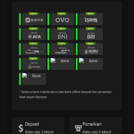
* Selama bank maintenance dan bank offline deposit dan penarikan
tidak dapat diproses
Deposit
Penarikan
Rata-rata 3 Menit
Rata-rata 5 Menit