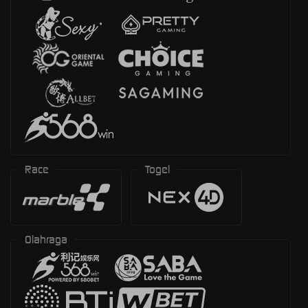
Race
Togel
Olahraga