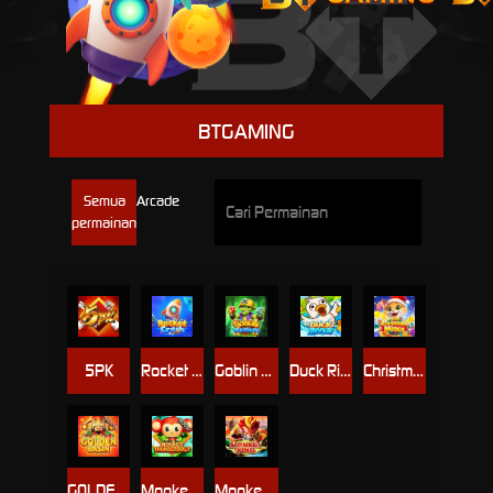
BTGAMING
Semua
Arcade
permainan
5PK
Rocket Crash
Goblin Treasure
Duck River
Christmas Mines
GOLDEN BASIN
Monkey Thunderbolt
Monkey King