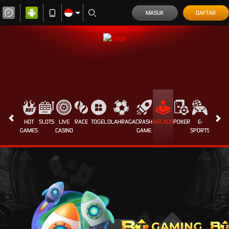
MASUK
DAFTAR
HOT
SLOTS
LIVE
RACE
TOGEL
OLAHRAGA
CRASH
ARCADE
POKER
E-
SABUN
GAMES
CASINO
GAME
SPORTS
AYAM