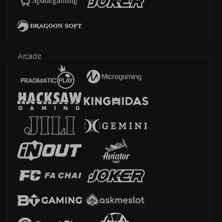
Arcade