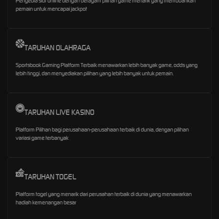
Penyedia slot online dengan beragam pilihan game menarik yang memudahkan
pemain untuk mencapai jackpot
TARUHAN OLAHRAGA
Sportsbook Gaming Platform Terbaik menawarkan lebih banyak game, odds yang
lebih tinggi, dan menyediakan pilihan yang lebih banyak untuk pemain.
TARUHAN LIVE KASINO
Platform Pilihan bagi perusahaan-perusahaan terbaik di dunia, dengan pilihan
variasi game terbanyak
TARUHAN TOGEL
Platform togel yang menarik dari perusahan terbaik di dunia yang menawarkan
hadiah kemenangan besar