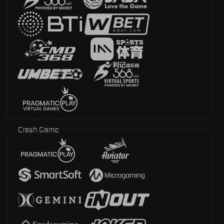
Crash Game