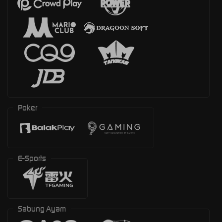
Poker
E-Sports
Sabung Ayam