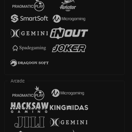
Arcade