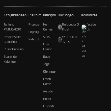
Kebijaksanaan
Platform
Kategori
Dukungan
Komunitas
Tentang
Promosi
Hot
Ratugacor O
facebo
RATUGACOR
Games
fficial
ok
Loyalty
Responsible
Slots
+62813130
Referral
Gambling
27364
Live
Pusat Bantuan
Casino
Syarat dan
Race
Ketentuan
Togel
Olahraga
Crash
Game
Arcade
Poker
E-Sports