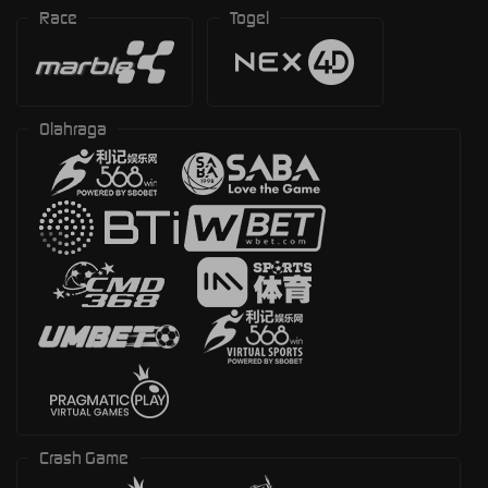
Race
Togel
Olahraga
Crash Game