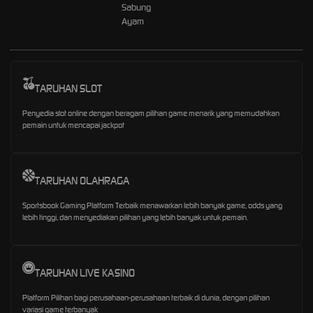
Sabung
Ayam
TARUHAN SLOT
Penyedia slot online dengan beragam pilihan game menarik yang memudahkan
pemain untuk mencapai jackpot
TARUHAN OLAHRAGA
Sportsbook Gaming Platform Terbaik menawarkan lebih banyak game, odds yang
lebih tinggi, dan menyediakan pilihan yang lebih banyak untuk pemain.
TARUHAN LIVE KASINO
Platform Pilihan bagi perusahaan-perusahaan terbaik di dunia, dengan pilihan
variasi game terbanyak