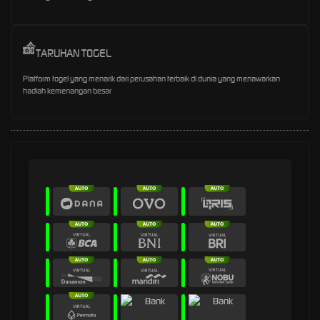
TARUHAN TOGEL
Platform togel yang menarik dari perusahan terbaik di dunia yang menawarkan
hadiah kemenangan besar