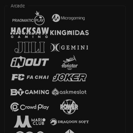
Arcade