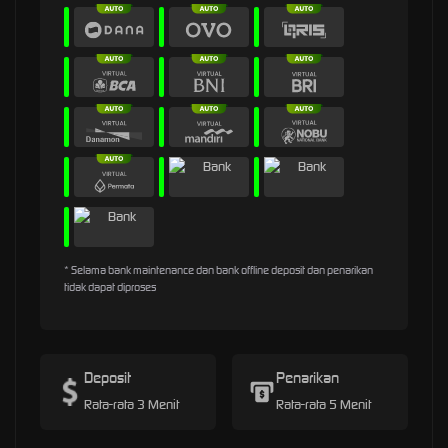
* Selama bank maintenance dan bank offline deposit dan penarikan
tidak dapat diproses
Deposit
Penarikan
Rata-rata 3 Menit
Rata-rata 5 Menit